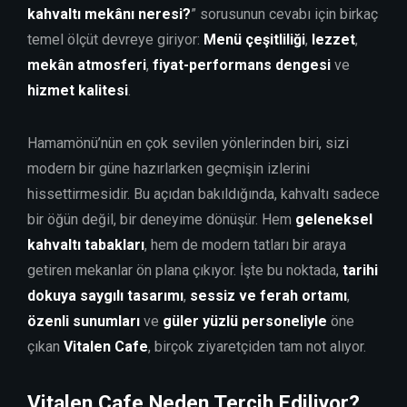
kahvaltı mekânı neresi?
” sorusunun cevabı için birkaç
temel ölçüt devreye giriyor:
Menü çeşitliliği
,
lezzet
,
mekân atmosferi
,
fiyat-performans dengesi
ve
hizmet kalitesi
.
Hamamönü’nün en çok sevilen yönlerinden biri, sizi
modern bir güne hazırlarken geçmişin izlerini
hissettirmesidir. Bu açıdan bakıldığında, kahvaltı sadece
bir öğün değil, bir deneyime dönüşür. Hem
geleneksel
kahvaltı tabakları
, hem de modern tatları bir araya
getiren mekanlar ön plana çıkıyor. İşte bu noktada,
tarihi
dokuya saygılı tasarımı
,
sessiz ve ferah ortamı
,
özenli sunumları
ve
güler yüzlü personeliyle
öne
çıkan
Vitalen Cafe
, birçok ziyaretçiden tam not alıyor.
Vitalen Cafe Neden Tercih Ediliyor?