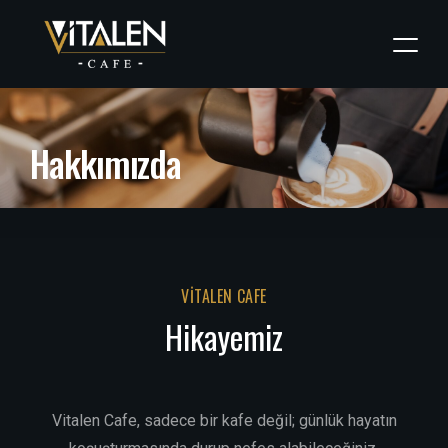
H
a
k
k
ı
m
ı
z
d
a
VITALEN CAFE
Hikayemiz
Vitalen Cafe, sadece bir kafe değil; günlük hayatın