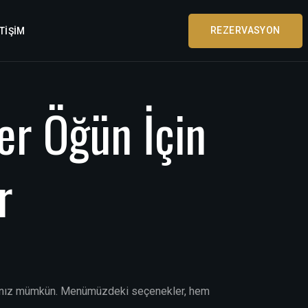
REZERVASYON
ETIŞIM
YAP
er
Öğün
İçin
r
şamanız mümkün. Menümüzdeki seçenekler, hem