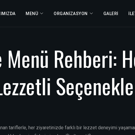
IMIZDA
MENÜ
ORGANIZASYON
GALERI
İL
e
Menü
Rehberi:
H
Lezzetli
Seçenekle
nan tariflerle, her ziyaretinizde farklı bir lezzet deneyimi ya