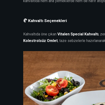
kahvaltıda hem ana yemeklerde hem de hafif atıştırm
🥐 Kahvaltı Seçenekleri
Kahvaltıda öne çıkan
Vitalen Special Kahvaltı
, ze
Kolestrolsüz Omlet
, taze sebzelerle hazırlanara