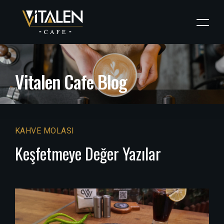
V
i
t
a
l
e
n
C
a
f
e
B
l
o
g
KAHVE MOLASI
Keşfetmeye Değer Yazılar