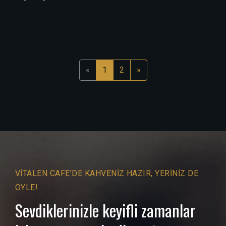
«
1
2
»
VITALEN CAFE’DE KAHVENIZ HAZIR, YERINIZ DE
ÖYLE!
Sevdiklerinizle keyifli zamanlar